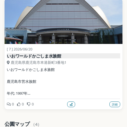
[ 7 ] 2026/06/20
いおワールドかごしま水族館
鹿児島県鹿児島市本港新町3番地1
いおワールドかごしま水族館
鹿児島市営水族館
年代: 1997年
0
0
0
詳細
公式サイト: http://ioworld.jp
写真: At by At / CC BY-SA 3.0（Wikimedia Commons）
公園マップ
（4）