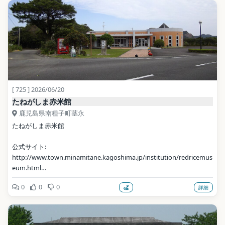
[ 725 ] 2026/06/20
たねがしま赤米館
鹿児島県南種子町茎永
たねがしま赤米館
公式サイト: 
http://www.town.minamitane.kagoshima.jp/institution/redricemus
eum.html
0
0
0
詳細
写真: Bokanmania / CC BY-SA 4.0（Wikimedia Commons）
地点データ: Wikidata (CC0)