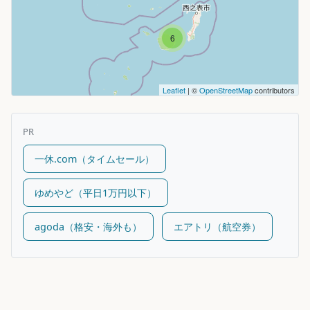
6
Leaflet
| ©
OpenStreetMap
contributors
PR
一休.com（タイムセール）
ゆめやど（平日1万円以下）
agoda（格安・海外も）
エアトリ（航空券）