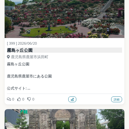
[ 399 ] 2026/06/20
霧島ヶ丘公園
鹿児島県鹿屋市浜田町
霧島ヶ丘公園
鹿児島県鹿屋市にある公園
公式サイト: 
https://www.city.kanoya.lg.jp/kirikou/shise/sonota/shisetsu/kirishi
0
0
0
詳細
magaoka.html
写真: ja:User:Sanjo / Public domain（Wikimedia Commons）
地点データ: Wikidata (CC0)