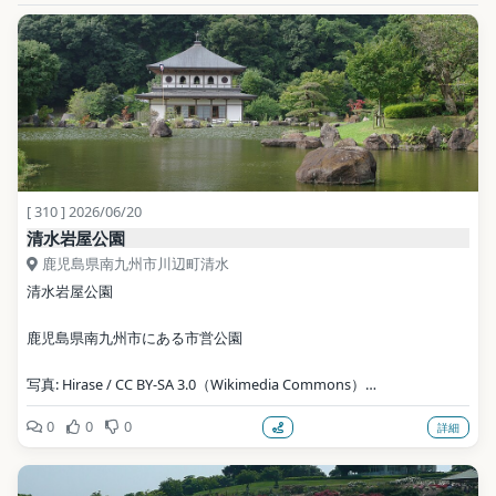
地点データ: Wikidata (CC0)
[ 310 ] 2026/06/20
清水岩屋公園
鹿児島県南九州市川辺町清水
清水岩屋公園
鹿児島県南九州市にある市営公園
写真: Hirase / CC BY-SA 3.0（Wikimedia Commons）
0
0
0
詳細
地点データ: Wikidata (CC0)