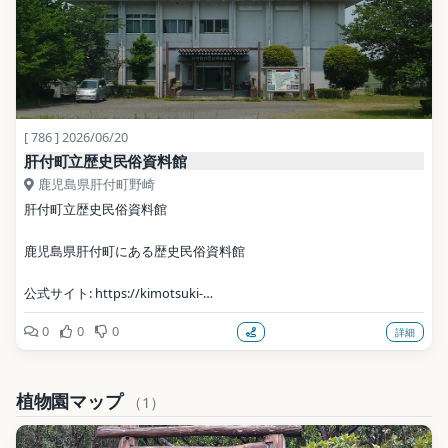
[ 786 ] 2026/06/20
肝付町立歴史民俗資料館
鹿児島県肝付町野崎
肝付町立歴史民俗資料館
鹿児島県肝付町にある歴史民俗資料館
公式サイト: https://kimotsuki-
town.jp/chosei/bunka/shisetsu/3019.html
0
0
0
詳細
写真: ja:User:Sanjo / Public domain（Wikimedia Commons）
植物園マップ
地点データ: Wikidata (CC0)
（1）