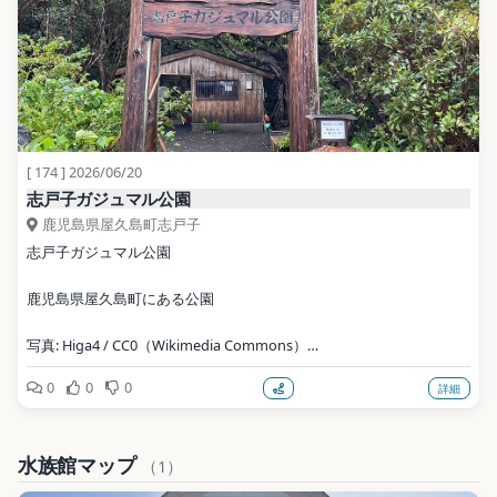
[ 174 ] 2026/06/20
志戸子ガジュマル公園
鹿児島県屋久島町志戸子
志戸子ガジュマル公園
鹿児島県屋久島町にある公園
写真: Higa4 / CC0（Wikimedia Commons）
0
0
0
詳細
地点データ: Wikidata (CC0)
水族館マップ
（1）