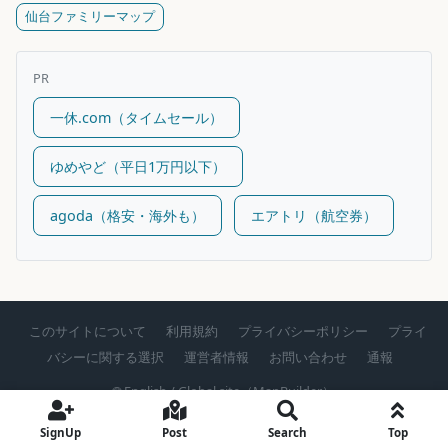
仙台ファミリーマップ
PR
一休.com（タイムセール）
ゆめやど（平日1万円以下）
agoda（格安・海外も）
エアトリ（航空券）
このサイトについて
利用規約
プライバシーポリシー
プライ
バシーに関する選択
運営者情報
お問い合わせ
通報
🌐 English / Global site（MapBuilder）
All Right Reserved by
Pran Inc
.
SignUp
Post
Search
Top