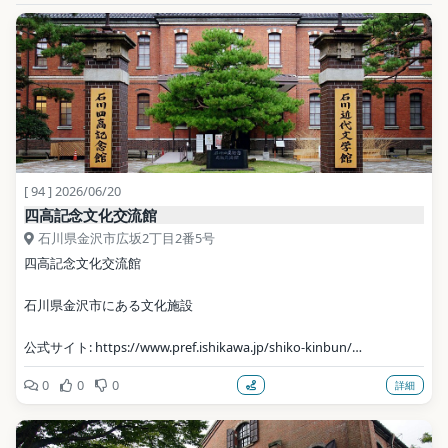
[ 94 ] 2026/06/20
四高記念文化交流館
石川県金沢市広坂2丁目2番5号
四高記念文化交流館
石川県金沢市にある文化施設
公式サイト: https://www.pref.ishikawa.jp/shiko-kinbun/
0
0
0
詳細
写真: 663highland / CC BY 2.5（Wikimedia Commons）
地点データ: Wikidata (CC0)