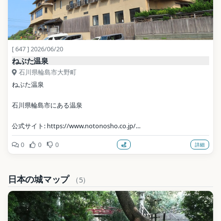
[ 647 ] 2026/06/20
ねぶた温泉
石川県輪島市大野町
ねぶた温泉
石川県輪島市にある温泉
公式サイト: https://www.notonosho.co.jp/
0
0
0
詳細
写真: 運動会プロテインパワー / CC BY-SA 4.0（Wikimedia 
Commons）
日本の城マップ
地点データ: Wikidata (CC0)
（5）