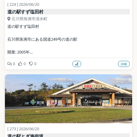
[ 224 ] 2026/06/20
道の駅すず塩田村
石川県珠洲市清水町
道の駅すず塩田村
石川県珠洲市にある国道249号の道の駅
開業: 2005年
0
0
0
詳細
公式サイト: https://enden.jp/
写真: アラツク / CC BY-SA 4.0（Wikimedia Commons）
地点データ: Wikidata (CC0)
[ 273 ] 2026/06/20
道の駅とぎ海街道