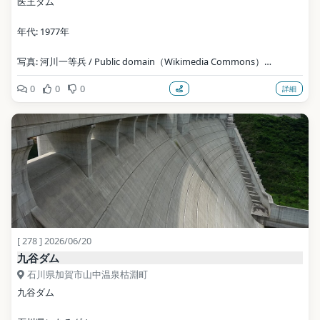
医王ダム
年代: 1977年
写真: 河川一等兵 / Public domain（Wikimedia Commons）
0
0
0
詳細
地点データ: Wikidata (CC0)
[ 278 ] 2026/06/20
九谷ダム
石川県加賀市山中温泉枯淵町
九谷ダム