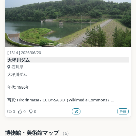
[ 1314 ] 2026/06/20
大坪川ダム
石川県
大坪川ダム
年代: 1986年
写真: Hirorinmasa / CC BY-SA 3.0（Wikimedia Commons）
0
0
0
詳細
地点データ: Wikidata (CC0)
博物館・美術館マップ
（6）