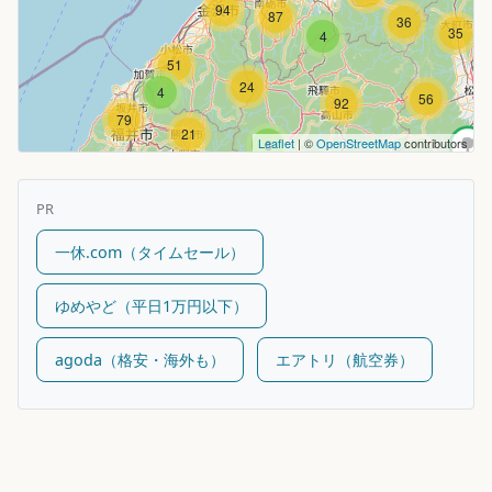
94
87
36
35
4
51
24
4
56
92
79
21
Leaflet
| ©
OpenStreetMap
contributors
8
PR
一休.com（タイムセール）
ゆめやど（平日1万円以下）
agoda（格安・海外も）
エアトリ（航空券）