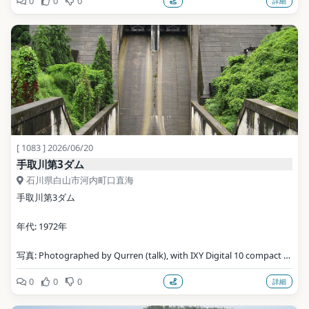
0
0
0
詳細
[ 1083 ] 2026/06/20
手取川第3ダム
石川県白山市河内町口直海
手取川第3ダム
年代: 1972年
写真: Photographed by Qurren (talk), with IXY Digital 10 compact 
digital camera. / CC BY-SA 3.0（Wikimedia Commons）
0
0
0
詳細
地点データ: Wikidata (CC0)