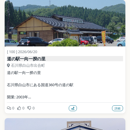
[ 100 ] 2026/06/20
道の駅一向一揆の里
石川県白山市出合町
道の駅一向一揆の里
石川県白山市にある国道360号の道の駅
開業: 2003年
0
0
0
詳細
写真: アラツク / CC BY-SA 4.0（Wikimedia Commons）
地点データ: Wikidata (CC0)