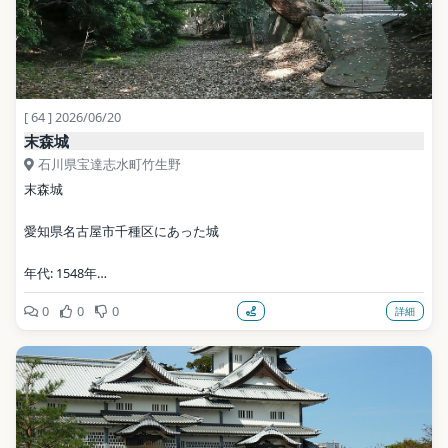
[ 64 ] 2026/06/20
末森城
石川県宝達志水町竹生野
末森城
愛知県名古屋市千種区にあった城
年代: 1548年
0
0
0
詳細
写真: 上条ジョー / CC BY-SA 3.0（Wikimedia Commons）
地点データ: Wikidata (CC0)