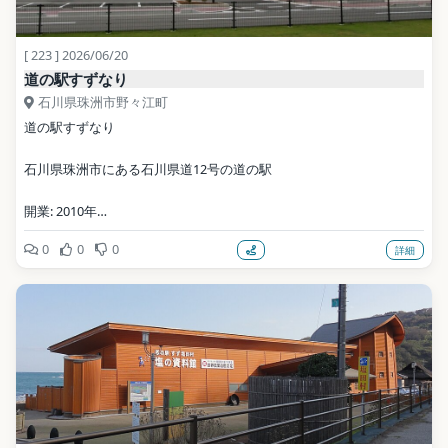
[ 223 ] 2026/06/20
道の駅すずなり
石川県珠洲市野々江町
道の駅すずなり
石川県珠洲市にある石川県道12号の道の駅
開業: 2010年
0
0
0
詳細
公式サイト: https://notohantou.jp/
写真: Ds3wrc no1 / CC BY-SA 3.0（Wikimedia Commons）
地点データ: Wikidata (CC0)