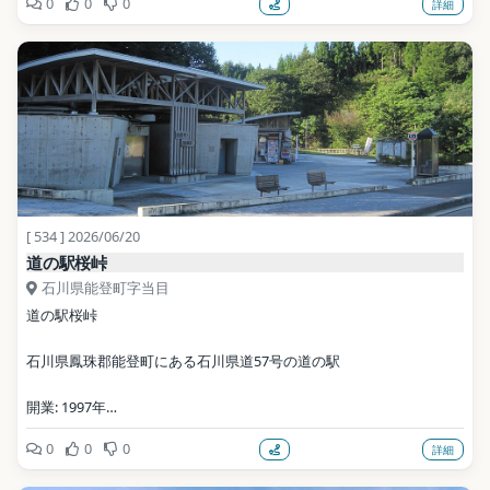
0
0
0
詳細
写真: NALA Wiki (talk) / CC BY-SA 3.0（Wikimedia Commons）
地点データ: Wikidata (CC0)
[ 534 ] 2026/06/20
道の駅桜峠
石川県能登町字当目
道の駅桜峠
石川県鳳珠郡能登町にある石川県道57号の道の駅
開業: 1997年
0
0
0
詳細
写真: Hirorinmasa / CC BY-SA 3.0（Wikimedia Commons）