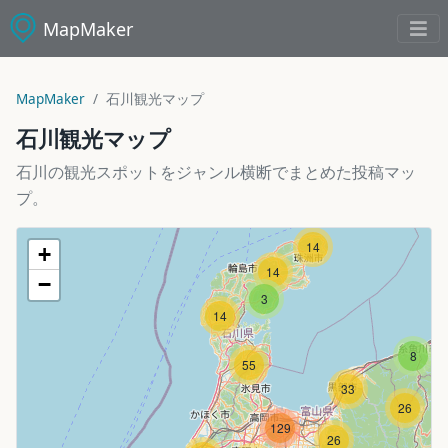
MapMaker
MapMaker
石川観光マップ
石川観光マップ
石川の観光スポットをジャンル横断でまとめた投稿マッ
プ。
14
+
14
−
3
14
8
55
33
26
129
26