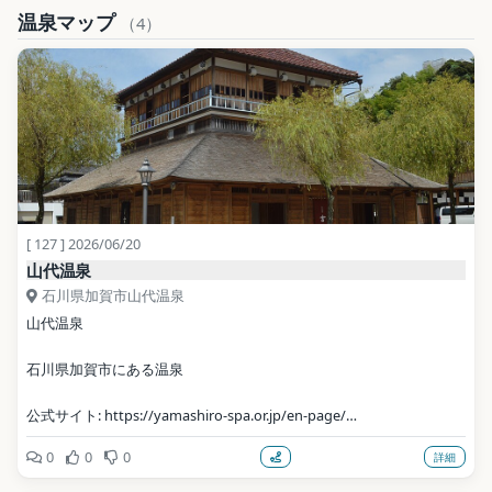
温泉マップ
（4）
地点データ: Wikidata (CC0)
[ 127 ] 2026/06/20
山代温泉
石川県加賀市山代温泉
山代温泉
石川県加賀市にある温泉
公式サイト: https://yamashiro-spa.or.jp/en-page/
0
0
0
詳細
写真: Asturio Cantabrio / CC BY-SA 4.0（Wikimedia Commons）