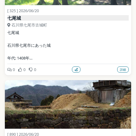
[ 325 ] 2026/06/20
七尾城
石川県七尾市古城町
七尾城
石川県七尾市にあった城
年代: 1408年
0
0
0
詳細
公式サイト: 
https://www.city.nanao.lg.jp/sportsbunka/nanaojoushi.html
写真: tom-spring / Public domain（Wikimedia Commons）
地点データ: Wikidata (CC0)
[ 890 ] 2026/06/20