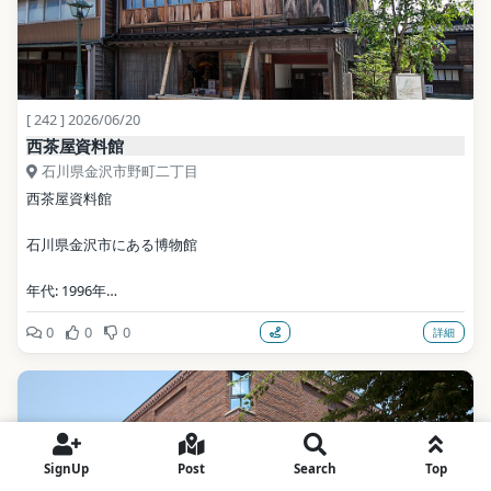
[ 242 ] 2026/06/20
西茶屋資料館
石川県金沢市野町二丁目
西茶屋資料館
石川県金沢市にある博物館
年代: 1996年
0
0
0
詳細
公式サイト: 
https://www4.city.kanazawa.lg.jp/soshikikarasagasu/kohokochoka
/gyomuannai/6/2/6335.html
写真: 金沢市 / CC BY 2.1 jp（Wikimedia Commons）
SignUp
Post
Search
Top
地点データ: Wikidata (CC0)