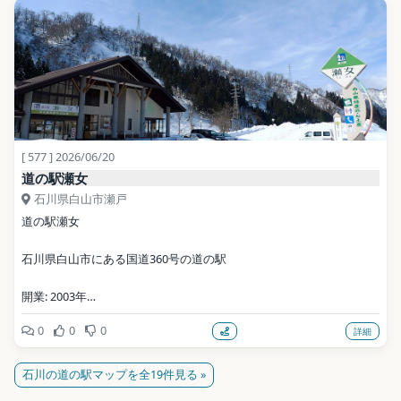
地点データ: Wikidata (CC0)
[ 577 ] 2026/06/20
道の駅瀬女
石川県白山市瀬戸
道の駅瀬女
石川県白山市にある国道360号の道の駅
開業: 2003年
0
0
0
詳細
公式サイト: https://city-
hakusan.com/shopping/road_station_sena/
石川の道の駅マップを全19件見る »
写真: Platywood / CC BY-SA 3.0（Wikimedia Commons）