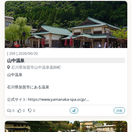
地点データ: Wikidata (CC0)
[ 209 ] 2026/06/20
山中温泉
石川県加賀市山中温泉薬師町
山中温泉
石川県加賀市にある温泉
公式サイト: https://www.yamanaka-spa.or.jp/
0
0
0
詳細
写真: 663highland / CC BY-SA 4.0（Wikimedia Commons）
地点データ: Wikidata (CC0)