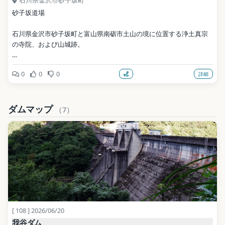
砂子坂道場
石川県金沢市砂子坂町と富山県南砺市土山の境に位置する浄土真宗
の寺院、および山城跡。
写真: Koshinami / CC0（Wikimedia Commons）
0
0
0
詳細
地点データ: Wikidata (CC0)
ダムマップ
（7）
[ 108 ] 2026/06/20
我谷ダム