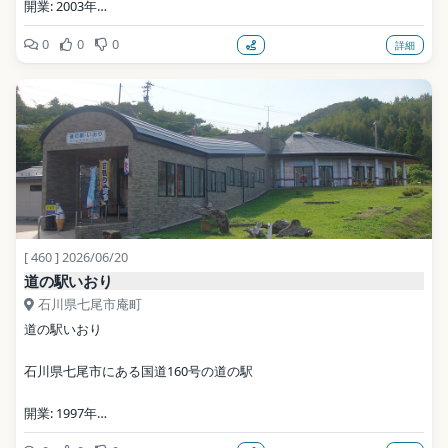
開業: 2003年
0
0
0
詳細
公式サイト: https://www.syunsaikan-shika.jp/
写真: アラツク / CC BY-SA 4.0（Wikimedia Commons）
地点データ: Wikidata (CC0)
[ 460 ] 2026/06/20
道の駅いおり
石川県七尾市庵町
道の駅いおり
石川県七尾市にある国道160号の道の駅
開業: 1997年