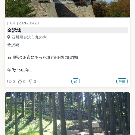
[ 181 ] 2026/06/20
金沢城
石川県金沢市丸の内
金沢城
石川県金沢市にあった城 (律令国 加賀国)
年代: 1583年
0
0
0
詳細
公式サイト: https://www.pref.ishikawa.jp/siro-niwa/kanazawajou/
写真: 663highland / CC BY 2.5（Wikimedia Commons）
地点データ: Wikidata (CC0)