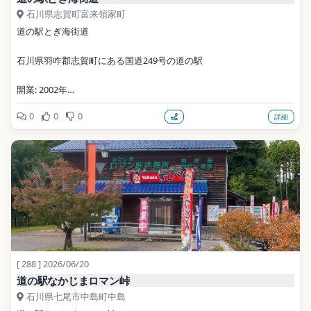
石川県志賀町富来領家町
道の駅とぎ海街道
石川県羽咋郡志賀町にある国道249号の道の駅
開業: 2002年
0
0
0
詳細
公式サイト: https://togi-michinoeki.com/
写真: アラツク / CC BY-SA 4.0（Wikimedia Commons）
地点データ: Wikidata (CC0)
[ 288 ] 2026/06/20
道の駅なかじまロマン峠
石川県七尾市中島町中島