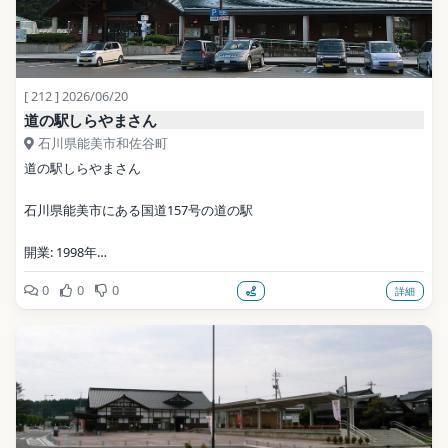
[ 212 ] 2026/06/20
道の駅しらやまさん
石川県能美市和佐谷町
道の駅しらやまさん
石川県能美市にある国道157号の道の駅
開業: 1998年
0
0
0
詳細
公式サイト: https://michisirayama.wixsite.com/michisirayama/
写真: Puchi-masashi / CC BY-SA 4.0（Wikimedia Commons）
地点データ: Wikidata (CC0)