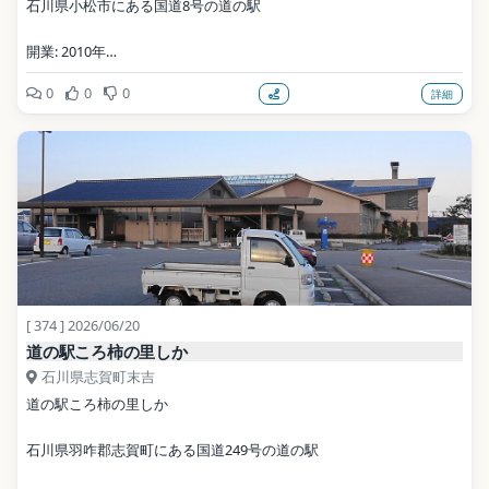
石川県小松市にある国道8号の道の駅
開業: 2010年
0
0
0
詳細
公式サイト: http://www.michinoeki-kibagata.com/
写真: Hirorinmasa / CC BY-SA 3.0（Wikimedia Commons）
地点データ: Wikidata (CC0)
[ 374 ] 2026/06/20
道の駅ころ柿の里しか
石川県志賀町末吉
道の駅ころ柿の里しか
石川県羽咋郡志賀町にある国道249号の道の駅