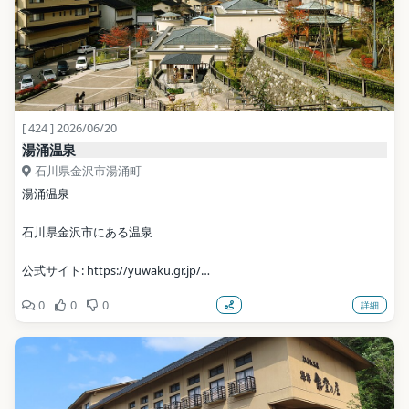
[ 424 ] 2026/06/20
湯涌温泉
石川県金沢市湯涌町
湯涌温泉
石川県金沢市にある温泉
公式サイト: https://yuwaku.gr.jp/
0
0
0
詳細
写真: 663highland / CC BY 2.5（Wikimedia Commons）
地点データ: Wikidata (CC0)