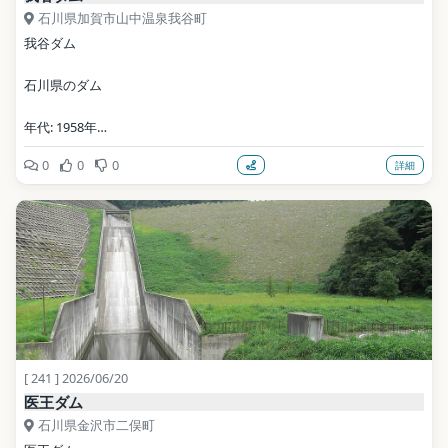
石川県加賀市山中温泉我谷町
我谷ダム
石川県のダム
年代: 1958年
0
0
0
詳細
写真: 藤谷良秀 / CC BY-SA 3.0（Wikimedia Commons）
地点データ: Wikidata (CC0)
[ 241 ] 2026/06/20
医王ダム
石川県金沢市二俣町