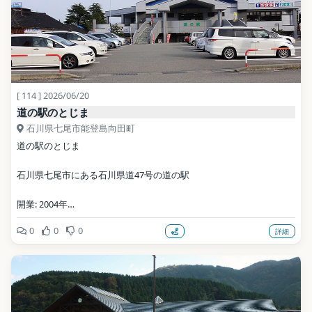
[ 114 ] 2026/06/20
道の駅のとじま
石川県七尾市能登島向田町
道の駅のとじま
石川県七尾市にある石川県道47号の道の駅
開業: 2004年
0
0
0
詳細
公式サイト: https://notojima-michinoeki.com/
写真: アラツク / CC BY-SA 4.0（Wikimedia Commons）
地点データ: Wikidata (CC0)