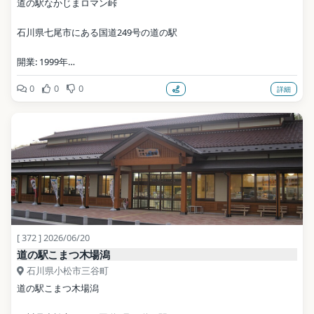
道の駅なかじまロマン峠
石川県七尾市にある国道249号の道の駅
開業: 1999年
0
0
0
詳細
写真: Yasu (talk) / CC BY-SA 3.0（Wikimedia Commons）
地点データ: Wikidata (CC0)
[ 372 ] 2026/06/20
道の駅こまつ木場潟
石川県小松市三谷町
道の駅こまつ木場潟