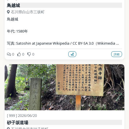
鳥越城
石川県白山市三坂町
鳥越城
年代: 1580年
写真: Satoshin at Japanese Wikipedia / CC BY-SA 3.0（Wikimedia 
Commons）
0
0
0
詳細
地点データ: Wikidata (CC0)
[ 999 ] 2026/06/20
砂子坂道場
石川県金沢市砂子坂町