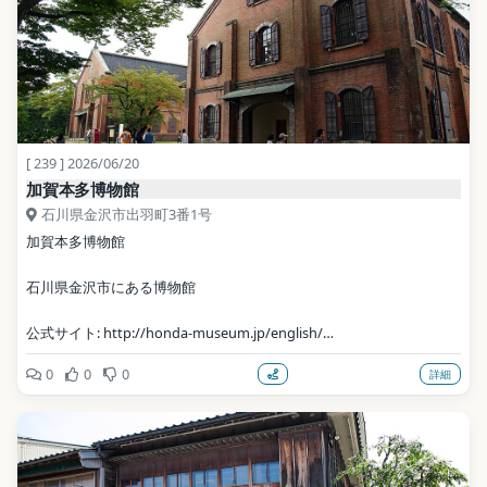
[ 239 ] 2026/06/20
加賀本多博物館
石川県金沢市出羽町3番1号
加賀本多博物館
石川県金沢市にある博物館
公式サイト: http://honda-museum.jp/english/
0
0
0
詳細
写真: 663highland / CC BY 2.5（Wikimedia Commons）
地点データ: Wikidata (CC0)