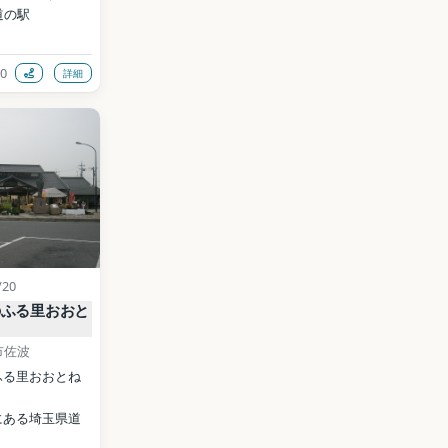
道の駅
0
詳細
chigonosato.co
CC BY-SA 
ia Commons）
data (CC0)
/20
のふる里おおと
市佐波
ふる里おおとね
にある埼玉県道