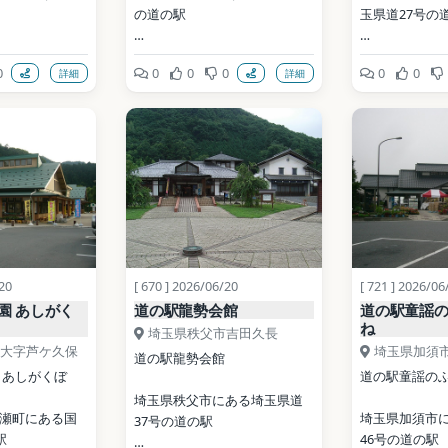
の道の駅
玉県道27号の
開業: 1993年
開業: 2004年
0
0
0
0
0
0
詳細
詳細
公式サイト: 
公式サイト: 
ka.gozaru.jp/
https://www.michinoeki-
https://www.i
network.jp/arakawa/
m/
BY-SA 
ia Commons）
写真: Puchi-masashi  Canon 
写真: 京浜にけ / 
PowerShot G9 X Mark II / CC 
3.0（Wikimed
ata (CC0)
BY-SA 4.0（Wikimedia 
Commons）
地点データ: Wiki
/20
[ 670 ] 2026/06/20
[ 721 ] 2026/06
地点データ: Wikidata (CC0)
園 あしがく
道の駅龍勢会館
道の駅童謡
ね
埼玉県秩父市吉田久長
大字芦ケ久保
埼玉県加須
道の駅龍勢会館
 あしがくぼ
道の駅童謡の
埼玉県秩父市にある埼玉県道
瀬町にある国
埼玉県加須市
37号の道の駅
駅
46号の道の駅