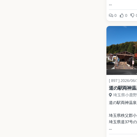
開業: 2003年
0
0
公式サイト: 
https://michino
ashigakubo.co
写真: Filler / CC 
3.0（Wikimed
地点データ: Wikid
[ 897 ] 2026/06
道の駅両神温
埼玉県小鹿野
道の駅両神温泉
埼玉県秩父郡小
埼玉県道37号
開業: 1999年