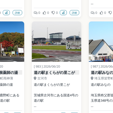
開業: 1998年
開業: 1997年
0
0
0
0
0
0
詳細
詳細
公式サイト: 
公式サイト: 
https://www.michinoeki-
eki-
https://komek
network.jp/ryuusei/
m/
写真: Filler / CC
写真: Filler / CC BY-SA 
BY-SA 
3.0（Wikimed
3.0（Wikimedia Commons）
ia Commons）
地点データ: Wiki
地点データ: Wikidata (CC0)
ata (CC0)
/20
[ 983 ] 2026/06/20
[ 987 ] 2026/06
泉薬師の湯
道の駅まくらがの里こが
道の駅みな
町両神薄
古河市
埼玉県皆野
薬師の湯
道の駅まくらがの里こが
道の駅みなの
鹿野町にある
茨城県古河市にある国道4号の
埼玉県秩父郡
の道の駅
道の駅
玉県道348号
開業: 2013年
開業: 2012年