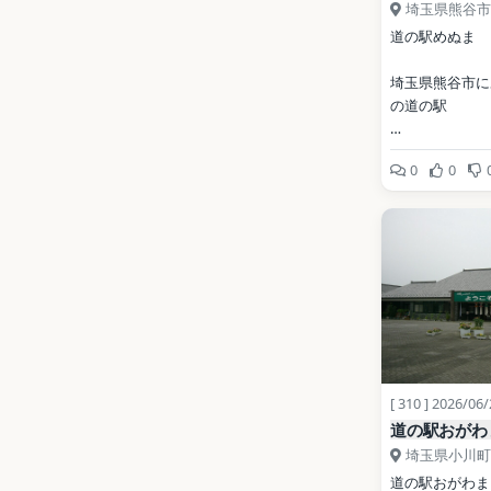
埼玉県熊谷市
道の駅めぬま
埼玉県熊谷市に
の道の駅
開業: 2000年
0
0
公式サイト: 
http://mitino
fc2.com/
写真: 京浜にけ / C
3.0（Wikimed
地点データ: Wikid
[ 310 ] 2026/06
道の駅おがわ
埼玉県小川町
道の駅おがわま