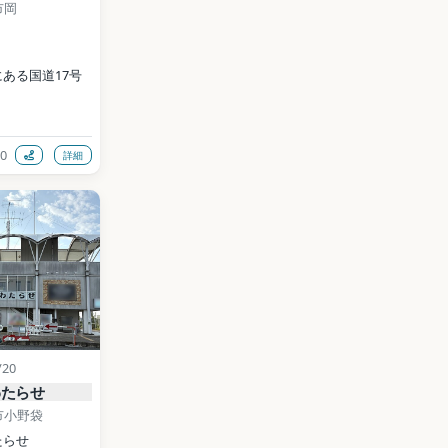
市岡
ある国道17号
0
詳細
ichinoeki-
 BY-SA 
ia Commons）
data (CC0)
/20
わたらせ
市小野袋
たらせ