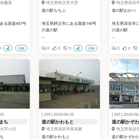
弥藤吾
埼玉県秩父市大宮
埼玉県深谷
道の駅ちちぶ
道の駅おかべ
ある国道407号
埼玉県秩父市にある国道140号
埼玉県深谷市に
の道の駅
の道の駅
開業: 2001年
開業: 1996年
0
0
0
0
0
0
詳細
詳細
公式サイト: 
公式サイト: 
ekimenuma.web.
https://www.michinoeki-
https://www.m
network.jp/chichibu/
okabe.jp/
C BY-SA 
写真: Ebiebi2 / Public 
写真: Filler / CC
ia Commons）
domain（Wikimedia 
3.0（Wikimed
Commons）
ata (CC0)
地点データ: Wiki
地点データ: Wikidata (CC0)
/20
[ 339 ] 2026/06/20
[ 343 ] 2026/06
まち
道の駅かわもと
道の駅かぞ
大字小川
埼玉県深谷市長在家
埼玉県加須
ち
道の駅かわもと
道の駅かぞわ