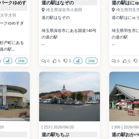
パークゆめす
道の駅はなぞの
道の駅はに
埼玉県深谷市小前田
埼玉県羽生
大字才羽
道の駅はなぞの
道の駅はにゅ
ークゆめすぎ
埼玉県深谷市にある国道140号
埼玉県羽生市に
の道の駅
の道の駅
杉戸町にある
道の駅
開業: 1998年
開業: 2007年
0
0
0
0
0
0
詳細
詳細
公式サイト: 
公式サイト: 
https://www.michinoeki-
https://www.ci
hanazono.jp/
ocs/201307250
ru.co.jp/
写真: Filler / CC BY-SA 
写真: Puchi-masa
ublic 
3.0（Wikimedia Commons）
photo was tak
edia 
PowerShot G9 X 
地点データ: Wikidata (CC0)
BY-SA 4.0（Wik
Commons）
ata (CC0)
/20
[ 253 ] 2026/06/20
[ 306 ] 2026/06
地点データ: Wiki
道の駅ちちぶ
道の駅おか