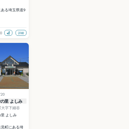
ある埼玉県道9
0
詳細
s://www.kazo-
inoeki.com/
 BY-SA 
ia Commons）
data (CC0)
/20
の里 よしみ
町大字下細谷
里 よしみ
吉見町にある埼