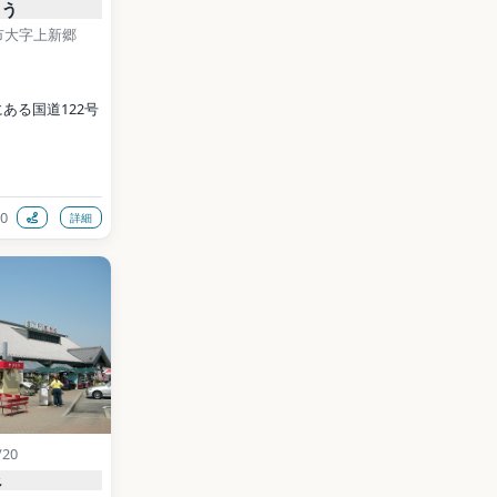
ゅう
市大字上新郷
う
ある国道122号
0
詳細
ty.hanyu.lg.jp/d
0024/
shi  This 
en with Canon 
Mark II‎ / CC 
imedia 
/20
data (CC0)
べ