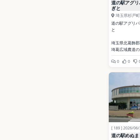
道の駅アグリ
ぎと
埼玉県杉戸町
道の駅アグリパ
と
埼玉県北葛飾郡
埼葛広域農道の
0
0
開業: 2002年
公式サイト: 
http://www.pika
写真: Ebiebi2 / P
domain（Wikim
Commons）
地点データ: Wikid
[ 189 ] 2026/06
道の駅めぬま