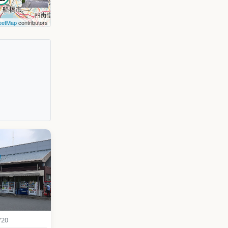
eetMap
contributors
/20