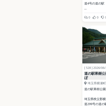
道4号の道の駅
開業: 2004年
0
0
公式サイト: 
https://roadgo
写真: Filler / CC 
3.0（Wikimed
地点データ: Wikid
[ 528 ] 2026/06
道の駅果樹公
ぼ
埼玉県横瀬町
道の駅果樹公園
埼玉県秩父郡横
道299号の道の