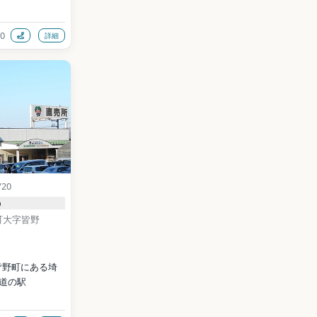
0
詳細
omeclub.jp/
 BY-SA 
ia Commons）
data (CC0)
/20
の
町大字皆野
皆野町にある埼
の道の駅