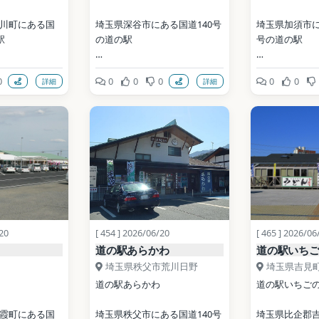
川町にある国
埼玉県深谷市にある国道140号
埼玉県加須市に
駅
の道の駅
号の道の駅
開業: 2000年
開業: 2004年
0
0
0
0
0
0
詳細
詳細
公式サイト: 
公式サイト: http
itamacraft.com
http://www.city.fukaya.saitam
watarase-mich
a.jp/shisetsu/michinoeki/1499
131548292.html
写真: LERK / CC
BY-SA 
4.0（Wikimed
ia Commons）
写真: Filler / CC BY-SA 
3.0（Wikimedia Commons）
地点データ: Wiki
ata (CC0)
地点データ: Wikidata (CC0)
/20
[ 454 ] 2026/06/20
[ 465 ] 2026/06
道の駅あらかわ
道の駅いちご
埼玉県秩父市荒川日野
埼玉県吉見
道の駅あらかわ
道の駅いちごの
霞町にある国
埼玉県秩父市にある国道140号
埼玉県比企郡