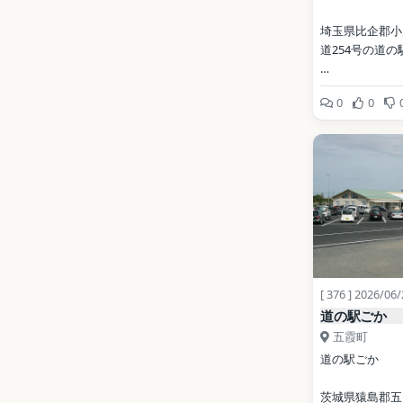
埼玉県比企郡小
道254号の道の
開業: 1993年
0
0
公式サイト: 
https://www.sa
/
写真: Filler / CC 
3.0（Wikimed
地点データ: Wikid
[ 376 ] 2026/06
道の駅ごか
五霞町
道の駅ごか
茨城県猿島郡五