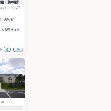
物館・美術館
市おもろまち三
館・美術館
にある県立文化
0
詳細
://okimu.jp/
nd / CC BY 
ia Commons）
data (CC0)
/20
館