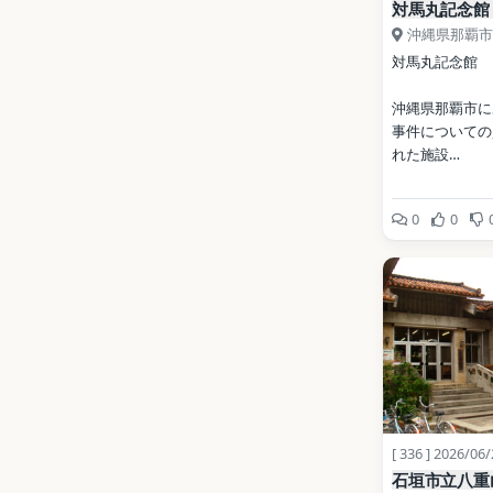
対馬丸記念館
沖縄県那覇市
対馬丸記念館
沖縄県那覇市に
事件についての
れた施設
公式サイト: 
0
0
http://tsushima
page_id=85
写真: 663highlan
2.5（Wikimed
地点データ: Wikid
[ 336 ] 2026/06
石垣市立八重