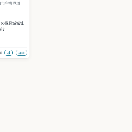
城市字豊見城
市の豊見城城址
施設
kaikan.jp/
0
詳細
mmonswiki / 
Wikimedia 
data (CC0)