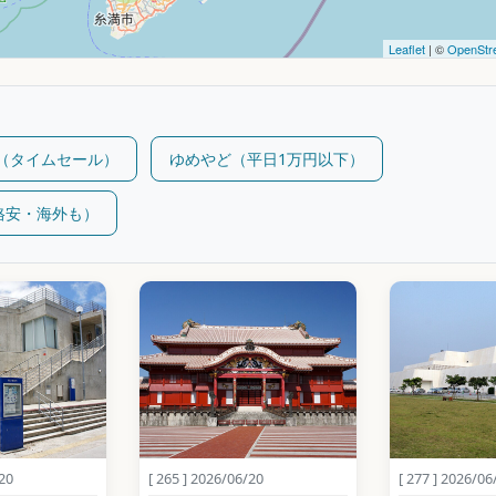
Leaflet
| ©
OpenStr
m（タイムセール）
ゆめやど（平日1万円以下）
（格安・海外も）
/20
[ 265 ] 2026/06/20
[ 277 ] 2026/06