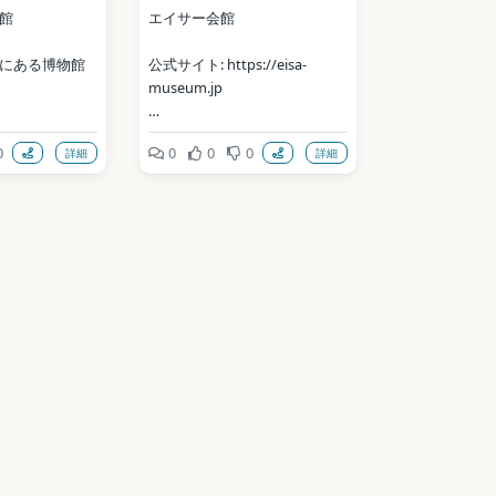
館
エイサー会館
にある博物館
公式サイト: https://eisa-
museum.jp
.ginoza.okinaw
写真: Lequios-star / CC BY-SA 
0
0
0
0
詳細
詳細
/museum
4.0（Wikimedia Commons）
monswiki / 
地点データ: Wikidata (CC0)
ikimedia 
ata (CC0)