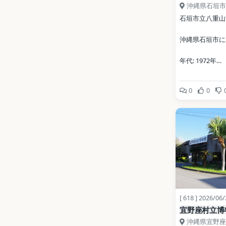
沖縄県石垣市
石垣市立八重山
沖縄県石垣市に
年代: 1972年
公式サイト: 
0
0
https://www.cit
awa.jp/kurashi
bunka_sport/h
ndex.html
写真: User: (WT-
Shoestring at w
/ CC BY-SA 4.0
Commons）
[ 618 ] 2026/06
地点データ: Wikid
宜野座村立博
沖縄県宜野座