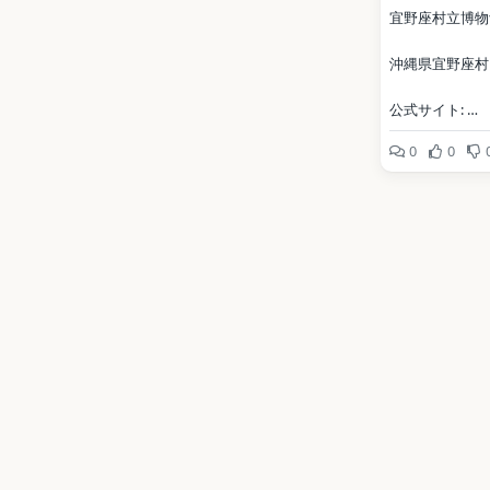
宜野座村立博物
沖縄県宜野座村
公式サイト: 
http://www.vill
0
0
a.jp/facilities
写真: Kugel~com
CC BY-SA 4.0（W
Commons）
地点データ: Wikid