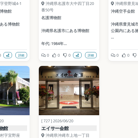
字登野城4-1
沖縄県名護市大中四丁目20
沖縄県豊見
番50号
博物館
沖縄空手会館
名護博物館
ある博物館
沖縄県豊見城
沖縄県名護市にある博物館
公園内にある
年代: 1984年
公式サイト: 
https://karate
0
0
0
0
0
0
詳細
詳細
y.ishigaki.okin
公式サイト: 
_gyosei/kanko_
http://www.city.nago.okinawa
写真: Kugel~co
akubutsukan/i
.jp/5/4290.html
CC BY-SA 4.0（
Commons）
写真: Bérangère444 / CC BY-SA 
shared) 
4.0（Wikimedia Commons）
地点データ: Wiki
ts wikivoyage 
（Wikimedia 
地点データ: Wikidata (CC0)
/20
[ 727 ] 2026/06/20
ata (CC0)
物館
エイサー会館
村字宜野座
沖縄県沖縄市上地一丁目