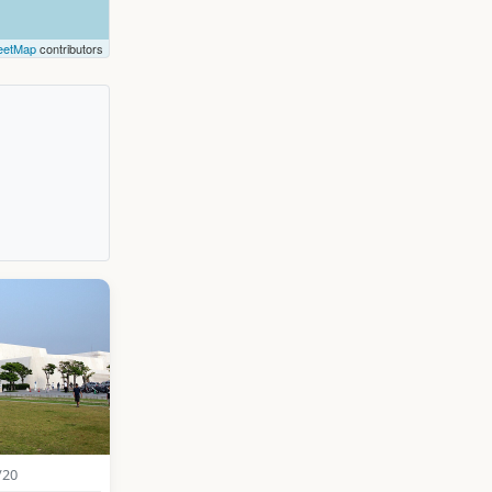
eetMap
contributors
/20