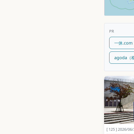
PR
一休.co
agoda
[ 125 ] 2026/06