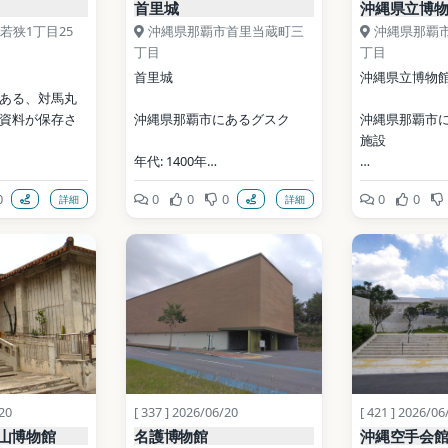
首里城
沖縄県立博
若狭1丁目25
沖縄県那覇市首里当蔵町三
沖縄県那覇
丁目
丁目
首里城
沖縄県立博物
ある、対馬丸
資料が保存さ
沖縄県那覇市にあるグスク
沖縄県那覇市
施設
年代: 1400年
年代: 1975年
0
0
0
0
0
0
詳細
詳細
maru.or.jp/?
公式サイト: https://oki-
park.jp/shurijo/tc/
公式サイト: https
d / CC BY 
写真: 663highland / CC BY 
写真: 663highla
ia Commons）
2.5（Wikimedia Commons）
2.5（Wikimed
ata (CC0)
地点データ: Wikidata (CC0)
地点データ: Wiki
/20
[ 337 ] 2026/06/20
[ 421 ] 2026/06
山博物館
名護博物館
沖縄空手会