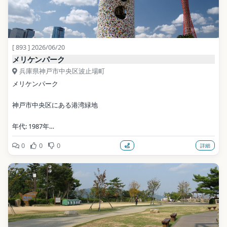
[ 893 ] 2026/06/20
メリケンパーク
兵庫県神戸市中央区波止場町
メリケンパーク
神戸市中央区にある港湾緑地
年代: 1987年
0
0
0
詳細
写真: 663highland / CC BY 2.5（Wikimedia Commons）
地点データ: Wikidata (CC0)