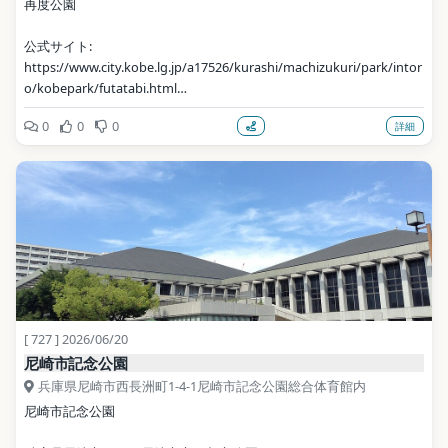
再度公園
公式サイト: 
https://www.city.kobe.lg.jp/a17526/kurashi/machizukuri/park/intor
o/kobepark/futatabi.html
0
0
0
詳細
写真: 663highland / CC BY 2.5（Wikimedia Commons）
地点データ: Wikidata (CC0)
[ 727 ] 2026/06/20
尼崎市記念公園
兵庫県尼崎市西長洲町1-4-1尼崎市記念公園総合体育館内
尼崎市記念公園