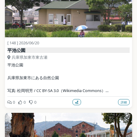
[ 148 ] 2026/06/20
平池公園
兵庫県加東市東古瀬
平池公園
兵庫県加東市にある自然公園
写真: 松岡明芳 / CC BY-SA 3.0（Wikimedia Commons）
0
0
0
詳細
地点データ: Wikidata (CC0)