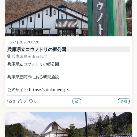
[ 657 ] 2026/06/20
兵庫県立コウノトリの郷公園
兵庫県豊岡市百合地
兵庫県立コウノトリの郷公園
兵庫県豊岡市にある研究施設
公式サイト: https://satokouen.jp/
0
0
0
詳細
写真: hashi photo / CC BY 3.0（Wikimedia Commons）
地点データ: Wikidata (CC0)