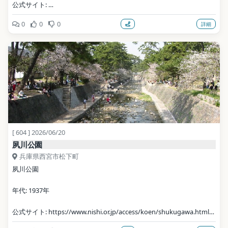
公式サイト: 
https://www.city.toyonaka.osaka.jp/shisetsu/suidou/skyland_hara
0
0
0
詳細
da/
写真: Japanbird / CC BY-SA 4.0（Wikimedia Commons）
地点データ: Wikidata (CC0)
[ 604 ] 2026/06/20
夙川公園
兵庫県西宮市松下町
夙川公園
年代: 1937年
公式サイト: https://www.nishi.or.jp/access/koen/shukugawa.html