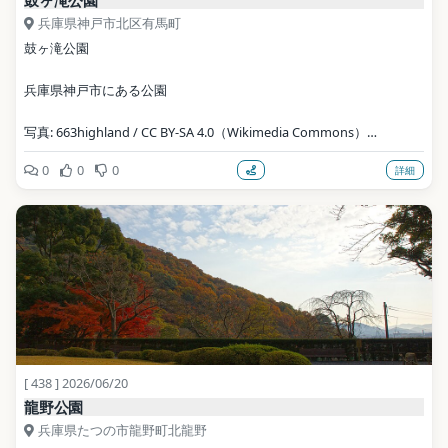
兵庫県神戸市北区有馬町
鼓ヶ滝公園
兵庫県神戸市にある公園
写真: 663highland / CC BY-SA 4.0（Wikimedia Commons）
0
0
0
詳細
地点データ: Wikidata (CC0)
[ 438 ] 2026/06/20
龍野公園
兵庫県たつの市龍野町北龍野