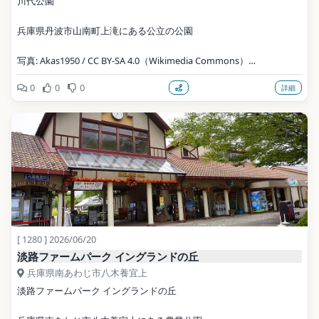
川代公園
兵庫県丹波市山南町上滝にある公立の公園
写真: Akas1950 / CC BY-SA 4.0（Wikimedia Commons）
0
0
0
詳細
地点データ: Wikidata (CC0)
[ 1280 ] 2026/06/20
淡路ファームパーク イングランドの丘
兵庫県南あわじ市八木養宜上
淡路ファームパーク イングランドの丘