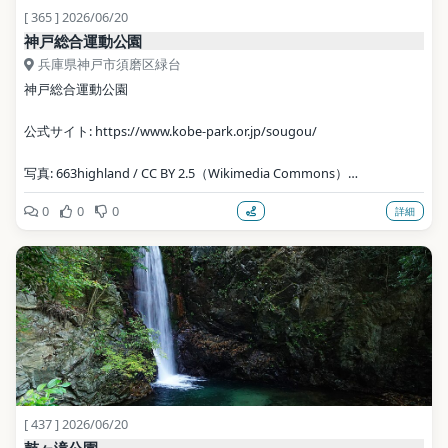
[ 365 ] 2026/06/20
神戸総合運動公園
兵庫県神戸市須磨区緑台
神戸総合運動公園
公式サイト: https://www.kobe-park.or.jp/sougou/
写真: 663highland / CC BY 2.5（Wikimedia Commons）
0
0
0
詳細
地点データ: Wikidata (CC0)
[ 437 ] 2026/06/20
鼓ヶ滝公園