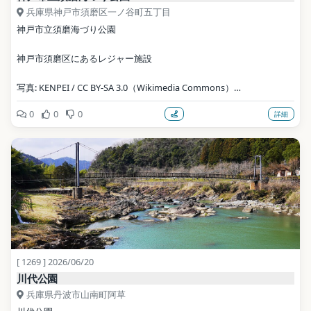
兵庫県神戸市須磨区一ノ谷町五丁目
神戸市立須磨海づり公園
神戸市須磨区にあるレジャー施設
写真: KENPEI / CC BY-SA 3.0（Wikimedia Commons）
0
0
0
詳細
地点データ: Wikidata (CC0)
[ 1269 ] 2026/06/20
川代公園
兵庫県丹波市山南町阿草