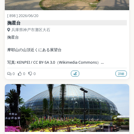
[ 898 ] 2026/06/20
掬星台
兵庫県神戸市灘区大石
掬星台
摩耶山の山頂近くにある展望台
写真: KENPEI / CC BY-SA 3.0（Wikimedia Commons）
0
0
0
詳細
地点データ: Wikidata (CC0)