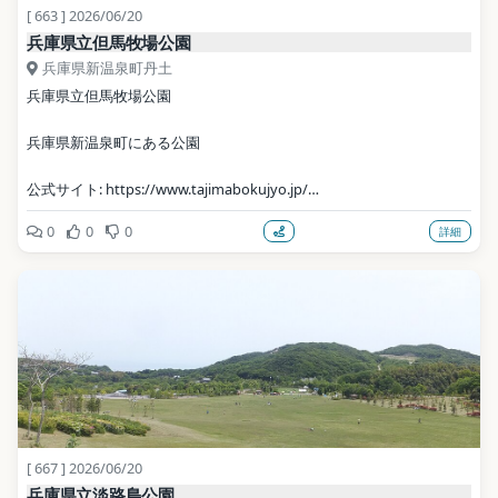
[ 663 ] 2026/06/20
兵庫県立但馬牧場公園
兵庫県新温泉町丹土
兵庫県立但馬牧場公園
兵庫県新温泉町にある公園
公式サイト: https://www.tajimabokujyo.jp/
0
0
0
詳細
写真: 藤谷良秀 / CC BY-SA 4.0（Wikimedia Commons）
地点データ: Wikidata (CC0)
[ 667 ] 2026/06/20
兵庫県立淡路島公園