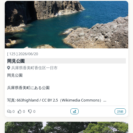
[ 125 ] 2026/06/20
岡見公園
兵庫県香美町香住区一日市
岡見公園
兵庫県香美町にある公園
写真: 663highland / CC BY 2.5（Wikimedia Commons）
0
0
0
詳細
地点データ: Wikidata (CC0)