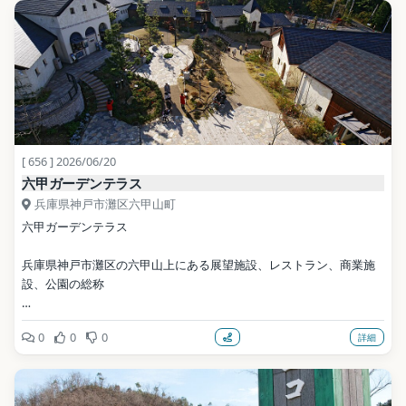
[ 656 ] 2026/06/20
六甲ガーデンテラス
兵庫県神戸市灘区六甲山町
六甲ガーデンテラス
兵庫県神戸市灘区の六甲山上にある展望施設、レストラン、商業施
設、公園の総称
公式サイト: https://www.rokkosan.com/zh-tw/gt/
0
0
0
詳細
写真: 663highland / CC BY 2.5（Wikimedia Commons）
地点データ: Wikidata (CC0)