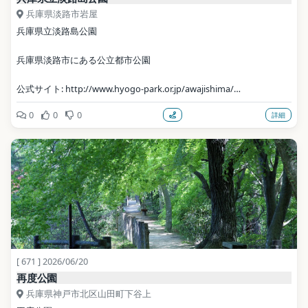
兵庫県淡路市岩屋
兵庫県立淡路島公園
兵庫県淡路市にある公立都市公園
公式サイト: http://www.hyogo-park.or.jp/awajishima/
0
0
0
詳細
写真: Mti / CC BY-SA 3.0（Wikimedia Commons）
地点データ: Wikidata (CC0)
[ 671 ] 2026/06/20
再度公園
兵庫県神戸市北区山田町下谷上