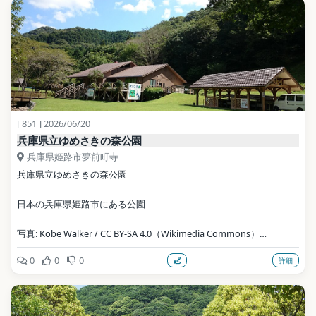
[ 851 ] 2026/06/20
兵庫県立ゆめさきの森公園
兵庫県姫路市夢前町寺
兵庫県立ゆめさきの森公園
日本の兵庫県姫路市にある公園
写真: Kobe Walker / CC BY-SA 4.0（Wikimedia Commons）
0
0
0
詳細
地点データ: Wikidata (CC0)