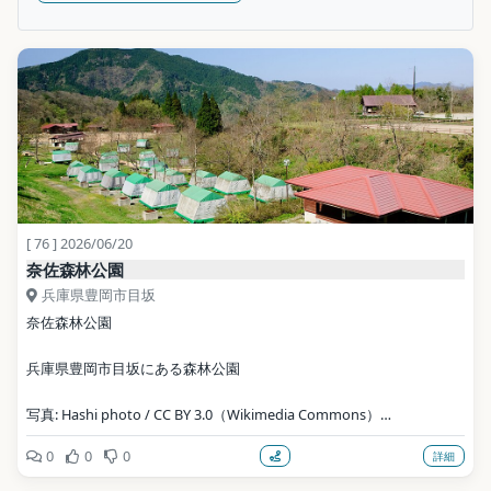
[ 76 ] 2026/06/20
奈佐森林公園
兵庫県豊岡市目坂
奈佐森林公園
兵庫県豊岡市目坂にある森林公園
写真: Hashi photo / CC BY 3.0（Wikimedia Commons）
0
0
0
詳細
地点データ: Wikidata (CC0)