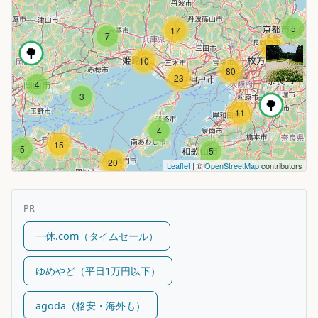
5
17
7
24
10
80
23
4
3
11
4
15
5
5
20
Leaflet
| ©
OpenStreetMap
contributors
PR
一休.com（タイムセール）
ゆめやど（平日1万円以下）
agoda（格安・海外も）