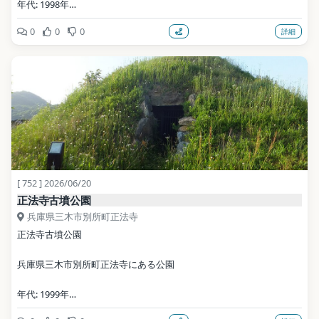
年代: 1998年
0
0
0
詳細
公式サイト: https://www.hyogo-park.or.jp/hanasajiki/
写真: Mti / CC BY-SA 3.0（Wikimedia Commons）
地点データ: Wikidata (CC0)
[ 752 ] 2026/06/20
正法寺古墳公園
兵庫県三木市別所町正法寺
正法寺古墳公園
兵庫県三木市別所町正法寺にある公園
年代: 1999年