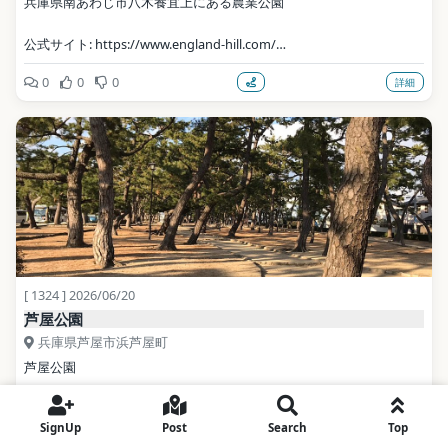
兵庫県南あわじ市八木養宜上にある農業公園
公式サイト: https://www.england-hill.com/
0
0
0
詳細
写真: Akas1950 / CC BY-SA 4.0（Wikimedia Commons）
地点データ: Wikidata (CC0)
[ 1324 ] 2026/06/20
芦屋公園
兵庫県芦屋市浜芦屋町
芦屋公園
兵庫県芦屋市にある都市公園
SignUp
Post
Search
Top