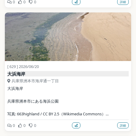
0
0
0
詳細
写真: Myochu / Public domain（Wikimedia Commons）
地点データ: Wikidata (CC0)
[ 629 ] 2026/06/20
大浜海岸
兵庫県洲本市海岸通一丁目
大浜海岸
兵庫県洲本市にある海浜公園
写真: 663highland / CC BY 2.5（Wikimedia Commons）
0
0
0
詳細
地点データ: Wikidata (CC0)