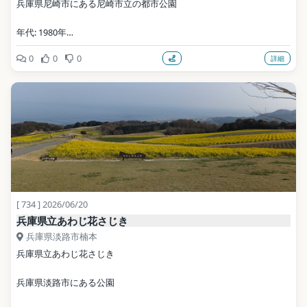
兵庫県尼崎市にある尼崎市立の都市公園
年代: 1980年
0
0
0
詳細
写真: Kanko3131 / CC BY-SA 3.0（Wikimedia Commons）
地点データ: Wikidata (CC0)
[ 734 ] 2026/06/20
兵庫県立あわじ花さじき
兵庫県淡路市楠本
兵庫県立あわじ花さじき
兵庫県淡路市にある公園