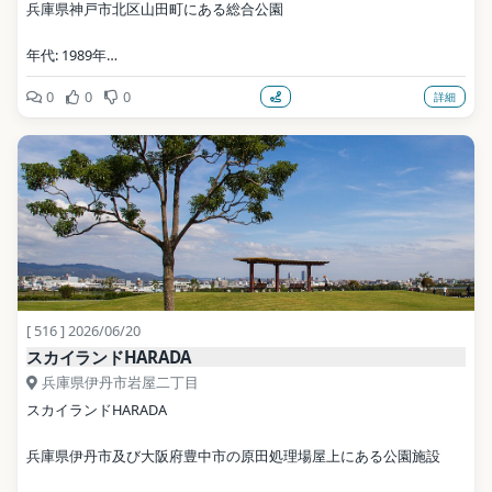
兵庫県神戸市北区山田町にある総合公園
年代: 1989年
0
0
0
詳細
公式サイト: http://www.shiawasenomura.org/
写真: Jnn。 / CC BY-SA 3.0（Wikimedia Commons）
地点データ: Wikidata (CC0)
[ 516 ] 2026/06/20
スカイランドHARADA
兵庫県伊丹市岩屋二丁目
スカイランドHARADA
兵庫県伊丹市及び大阪府豊中市の原田処理場屋上にある公園施設