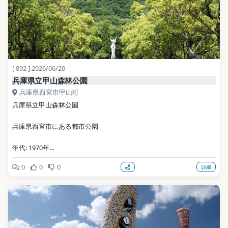
[ 892 ] 2026/06/20
兵庫県立甲山森林公園
兵庫県西宮市甲山町
兵庫県立甲山森林公園
兵庫県西宮市にある都市公園
年代: 1970年
0
0
0
詳細
公式サイト: https://kabutoyama-park.com/
写真: 663highland / CC BY 2.5（Wikimedia Commons）
地点データ: Wikidata (CC0)