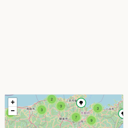
2
+
3
3
−
3
2
7
9