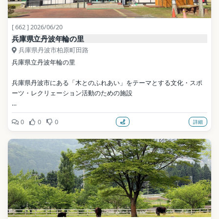
[ 662 ] 2026/06/20
兵庫県立丹波年輪の里
兵庫県丹波市柏原町田路
兵庫県立丹波年輪の里
兵庫県丹波市にある「木とのふれあい」をテーマとする文化・スポ
ーツ・レクリェーション活動のための施設
公式サイト: http://nenrin.org/
0
0
0
詳細
写真: 運動会プロテインパワー / CC BY-SA 4.0（Wikimedia 
Commons）
地点データ: Wikidata (CC0)