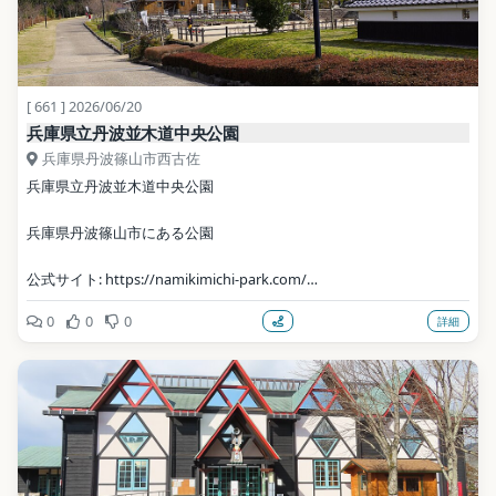
[ 661 ] 2026/06/20
兵庫県立丹波並木道中央公園
兵庫県丹波篠山市西古佐
兵庫県立丹波並木道中央公園
兵庫県丹波篠山市にある公園
公式サイト: https://namikimichi-park.com/
0
0
0
詳細
写真: Akas1950 / CC BY-SA 4.0（Wikimedia Commons）
地点データ: Wikidata (CC0)