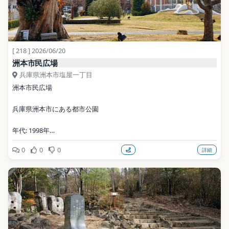
[ 218 ] 2026/06/20
洲本市民広場
兵庫県洲本市塩屋一丁目
洲本市民広場
兵庫県洲本市にある都市公園
年代: 1998年
0
0
0
詳細
写真: 663highland / CC BY 2.5（Wikimedia Commons）
地点データ: Wikidata (CC0)