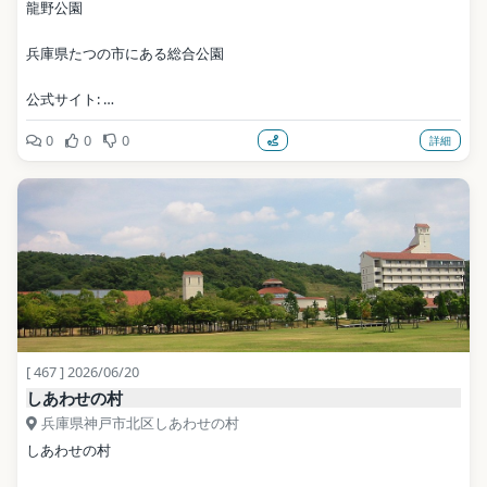
龍野公園
兵庫県たつの市にある総合公園
公式サイト: 
https://www.city.tatsuno.lg.jp/toshikeikaku/toshiseibi/tatsunokoen
0
0
0
詳細
.html
写真: 663highland / CC BY 2.5（Wikimedia Commons）
地点データ: Wikidata (CC0)
[ 467 ] 2026/06/20
しあわせの村
兵庫県神戸市北区しあわせの村
しあわせの村