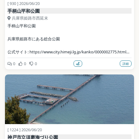
[ 930 ] 2026/06/20
手柄山平和公園
兵庫県姫路市西延末
手柄山平和公園
兵庫県姫路市にある総合公園
公式サイト: https://www.city.himeji.lg.jp/kanko/0000002775.html
0
0
0
詳細
写真: 663highland / CC BY 2.5（Wikimedia Commons）
地点データ: Wikidata (CC0)
[ 1224 ] 2026/06/20
神戸市立須磨海づり公園