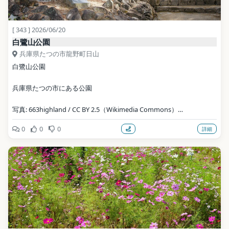
[ 343 ] 2026/06/20
白鷺山公園
兵庫県たつの市龍野町日山
白鷺山公園
兵庫県たつの市にある公園
写真: 663highland / CC BY 2.5（Wikimedia Commons）
0
0
0
詳細
地点データ: Wikidata (CC0)