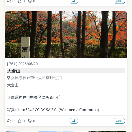
0
0
0
詳細
写真: Mti / CC BY-SA 3.0（Wikimedia Commons）
地点データ: Wikidata (CC0)
[ 761 ] 2026/06/20
大倉山
兵庫県神戸市中央区楠町七丁目
大倉山
兵庫県神戸市中央区にある小丘
写真: shiro524 / CC BY-SA 3.0（Wikimedia Commons）
0
0
0
詳細
地点データ: Wikidata (CC0)