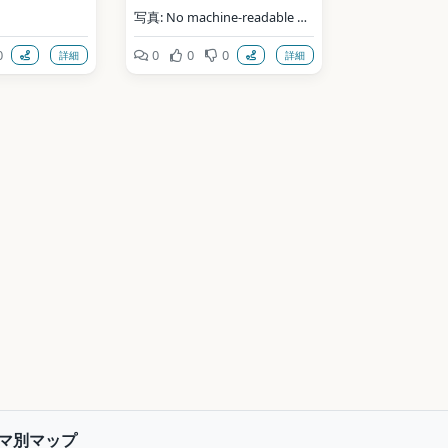
写真: No machine-readable 
author provided. N yotarou 
0
0
0
0
詳細
詳細
d / CC BY 
assumed (based on copyright 
ia Commons）
claims). / CC BY 
2.5（Wikimedia Commons）
ata (CC0)
地点データ: Wikidata (CC0)
マ別マップ