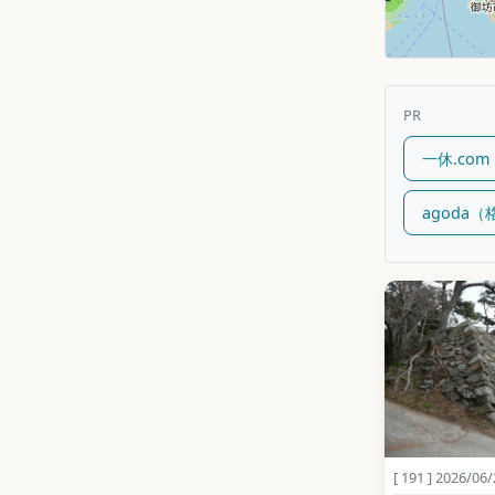
PR
一休.co
agoda
[ 191 ] 2026/06