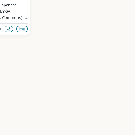
apanese 
BY-SA 
ia Commons）
0
詳細
data (CC0)