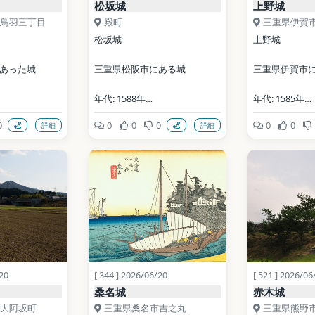
松坂城
上野城
鳥羽三丁目
殿町
三重県伊賀
松坂城
上野城
あった城
三重県松阪市にある城
三重県伊賀市
年代: 1588年
年代: 1585年
0
0
0
0
0
0
詳細
詳細
公式サイト: 
公式サイト: http
ia Commons）
https://www.city.matsusaka.m
castle.jp/
ie.jp/site/kanko/matsusakajoa
ata (CC0)
to.html
写真: The origin
was T@ka at Ja
写真: 投稿者が撮影 / CC BY 
Wikipedia. / CC
3.0（Wikimedia Commons）
3.0（Wikimed
地点データ: Wikidata (CC0)
地点データ: Wiki
/20
[ 344 ] 2026/06/20
[ 521 ] 2026/06
桑名城
赤木城
大阿坂町
三重県桑名市吉之丸
三重県熊野