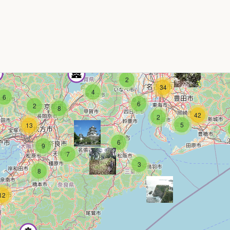
2
34
4
6
6
2
8
42
2
5
13
6
9
7
3
8
12