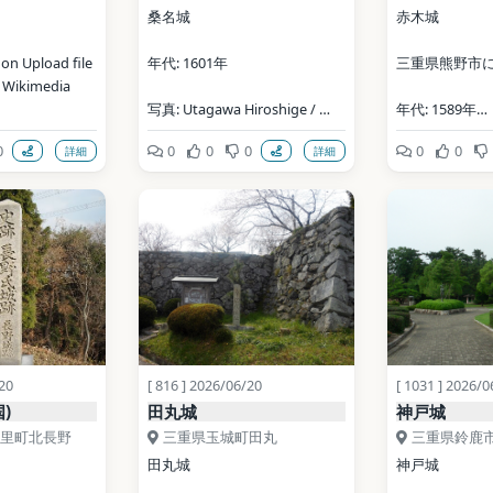
桑名城
赤木城
n Upload file 
年代: 1601年
三重県熊野市
（Wikimedia 
写真: Utagawa Hiroshige / 
年代: 1589年
Public domain（Wikimedia 
0
0
0
0
0
0
詳細
詳細
ata (CC0)
Commons）
写真: helohelon 
3.0（Wikimed
地点データ: Wikidata (CC0)
地点データ: Wiki
/20
[ 816 ] 2026/06/20
[ 1031 ] 2026/0
)
田丸城
神戸城
里町北長野
三重県玉城町田丸
三重県鈴鹿
田丸城
神戸城