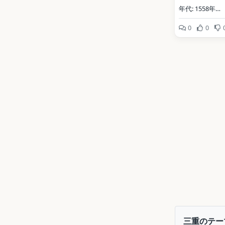
年代: 1558年
0
0
写真: 663highlan
2.5（Wikimed
地点データ: Wikid
三重のテー