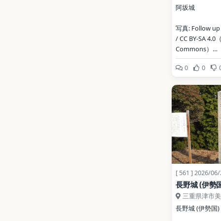
阿坂城
写真: Follow up o
/ CC BY-SA 4.0
Commons）
0
0
地点データ: Wikid
[ 561 ] 2026/06
長野城 (伊勢国
三重県津市美
長野城 (伊勢国)