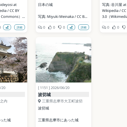
eyosi at 
日本の城
写真: 谷川屋 at J
dia / CC BY 
Wikipedia / CC 
ia Commons）
写真: Miyuki Meinaka / CC BY-
3.0（Wikimed
SA 3.0（Wikimedia 
0
0
0
0
0
0
詳細
詳細
ata (CC0)
Commons）
地点データ: Wiki
地点データ: Wikidata (CC0)
6/20
[ 1151 ] 2026/06/20
波切城
之内
三重県志摩市大王町波切
波切城
った城
三重県志摩市にあった城