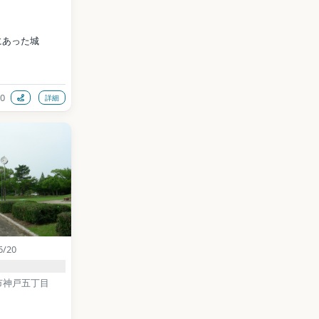
にあった城
0
詳細
/ CC BY-SA 
ia Commons）
data (CC0)
6/20
市神戸五丁目