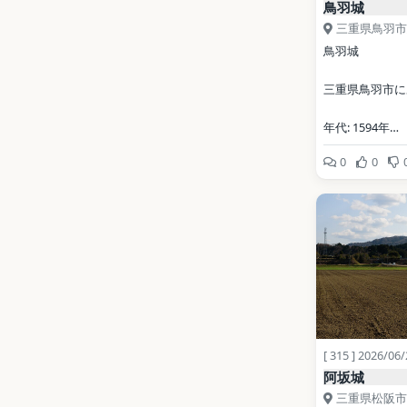
鳥羽城
三重県鳥羽市
鳥羽城
三重県鳥羽市に
年代: 1594年
0
0
写真: ぺ有家音 / 
CC0（Wikimed
地点データ: Wikid
[ 315 ] 2026/06
阿坂城
三重県松阪市