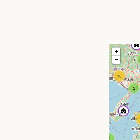
+
−
10
2
2