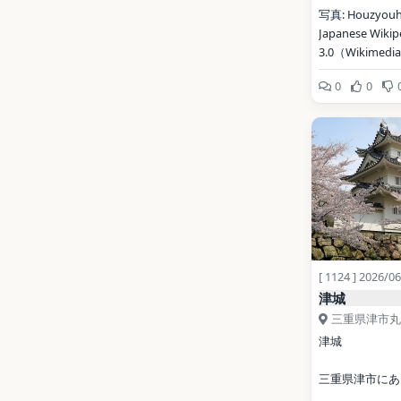
写真: Houzyouhid
Japanese Wikipe
3.0（Wikimed
0
0
地点データ: Wikid
[ 1124 ] 2026/0
津城
三重県津市丸
津城
三重県津市にあ