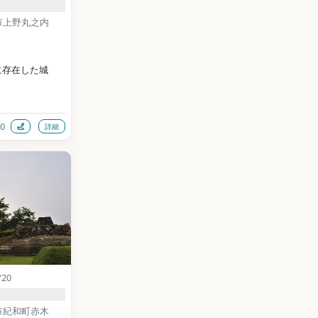
市上野丸之内
に存在した城
0
詳細
://igaueno-
al uploader 
panese 
 BY-SA 
ia Commons）
data (CC0)
/20
市紀和町赤木