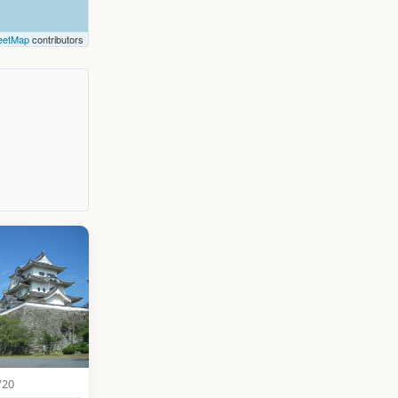
eetMap
contributors
/20