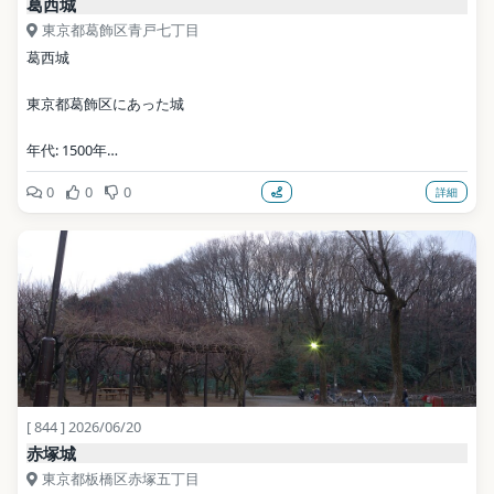
葛西城
東京都葛飾区青戸七丁目
葛西城
東京都葛飾区にあった城
年代: 1500年
0
0
0
詳細
写真: Shokupan  This photo was taken with Casio Exilim EX-Z600 / 
CC BY-SA 4.0（Wikimedia Commons）
地点データ: Wikidata (CC0)
[ 844 ] 2026/06/20
赤塚城
東京都板橋区赤塚五丁目