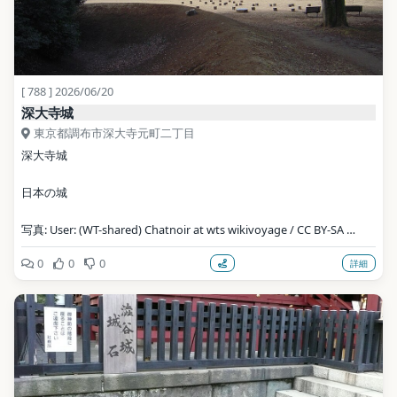
[ 788 ] 2026/06/20
深大寺城
東京都調布市深大寺元町二丁目
深大寺城
日本の城
写真: User: (WT-shared) Chatnoir at wts wikivoyage / CC BY-SA 
3.0（Wikimedia Commons）
0
0
0
詳細
地点データ: Wikidata (CC0)