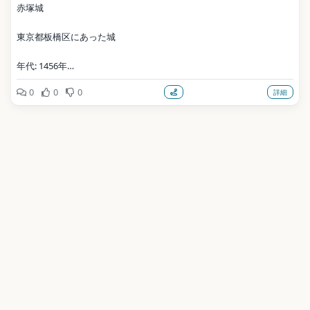
赤塚城
東京都板橋区にあった城
年代: 1456年
0
0
0
詳細
写真: by Monado / CC BY-SA 2.5（Wikimedia Commons）
地点データ: Wikidata (CC0)