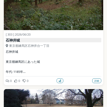
写真: Mocchy / Public domain（Wikimedia Commons）
地点データ: Wikidata (CC0)
[ 303 ] 2026/06/20
石神井城
東京都練馬区石神井台一丁目
石神井城
東京都練馬区にあった城
年代: 1185年
0
0
0
詳細
写真: by Monado / CC BY-SA 2.5（Wikimedia Commons）
地点データ: Wikidata (CC0)