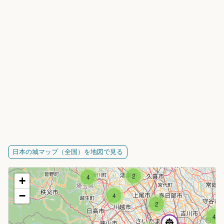
日本の城マップ（全国）を地図で見る
2
4
+
−
4
2
4