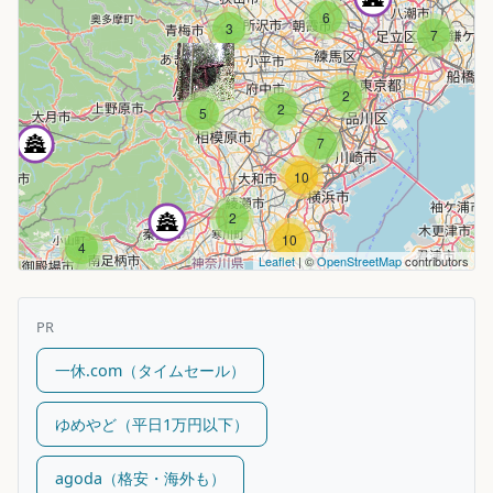
6
3
7
2
2
5
7
10
2
10
4
Leaflet
| ©
OpenStreetMap
contributors
PR
一休.com（タイムセール）
ゆめやど（平日1万円以下）
agoda（格安・海外も）