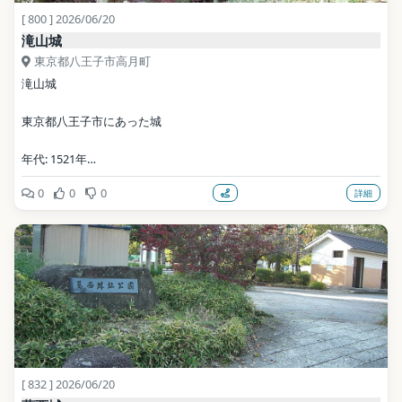
[ 800 ] 2026/06/20
滝山城
東京都八王子市高月町
滝山城
東京都八王子市にあった城
年代: 1521年
0
0
0
詳細
公式サイト: https://tamaparks.com/takiyama/
写真: 柴錬アワー / CC BY-SA 4.0（Wikimedia Commons）
地点データ: Wikidata (CC0)
[ 832 ] 2026/06/20