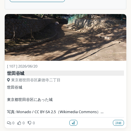
[ 107 ] 2026/06/20
世田谷城
東京都世田谷区豪徳寺二丁目
世田谷城
東京都世田谷区にあった城
写真: Monado / CC BY-SA 2.5（Wikimedia Commons）
0
0
0
詳細
地点データ: Wikidata (CC0)