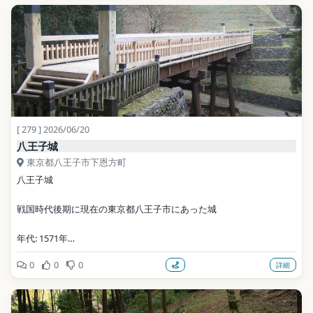
[ 279 ] 2026/06/20
八王子城
東京都八王子市下恩方町
八王子城
戦国時代後期に現在の東京都八王子市にあった城
年代: 1571年
0
0
0
詳細
公式サイト: 
https://www.city.hachioji.tokyo.jp/kurashi/kyoiku/005/bunkazaikan
renshisetsu/p005201.html