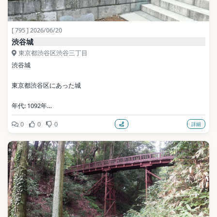
[ 795 ] 2026/06/20
渋谷城
東京都渋谷区渋谷三丁目
渋谷城
東京都渋谷区にあった城
年代: 1092年
0
0
0
詳細
写真: ペ有家音 / CC BY-SA 3.0（Wikimedia Commons）
地点データ: Wikidata (CC0)